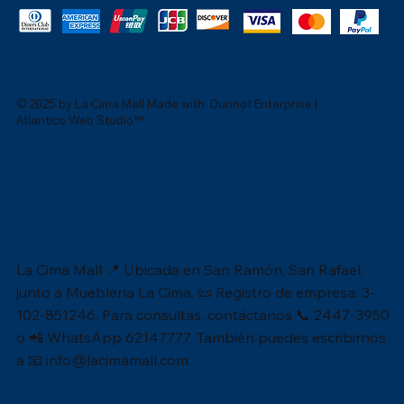
© 2025 by La Cima Mall Made with Dunnot Enterprise |
Atlantico Web Studio™
La Cima Mall 📍 Ubicada en San Ramón, San Rafael,
junto a Mueblería La Cima. 📜 Registro de empresa: 3-
102-851246. Para consultas, contáctanos 📞 2447-3950
o 📲 WhatsApp 62147777. También puedes escribirnos
a 📧
info@lacimamall.com
.