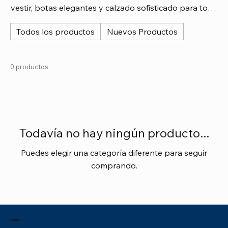
vestir, botas elegantes y calzado sofisticado para toda
ocasión especial. Marcas reconocidas, diseños
Todos los productos
Nuevos Productos
modernos y la mejor calidad. Encuentra el calzado
perfecto para complementar tu estilo femenino.
0 productos
Todavía no hay ningún producto...
Puedes elegir una categoría diferente para seguir
comprando.
Tienda