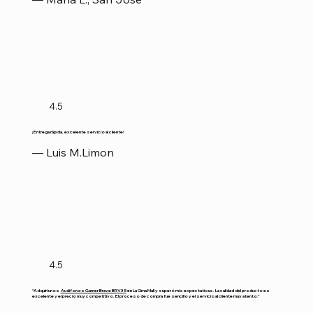
4.5
¡Entrega rápida, excelente servicio al cliente!
— Luis M.Limon
4.5
"Adquirí unos
Audifonos Gamer Brave BRV35
en La Cima Mall y superó mis expectativas. La calidad del producto es
excelente y el precio muy competitivo. El proceso de compra fue sencillo y el servicio al cliente muy atento."