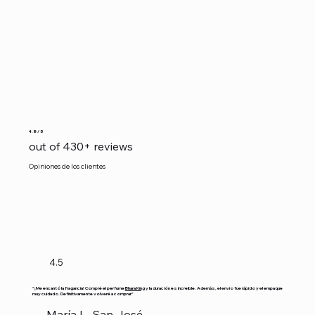
4.8 / 5
out of 430+ reviews
Opiniones de los clientes
4.5
"¡Me encantó la fragancia! Compré el perfume
Bhara King
y la duración es increíble. Además, el envío fue rápido y el empaque
muy cuidado. Definitivamente volveré a comprar."
— María L., San José