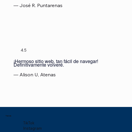
— José R. Puntarenas
4.5
¡Hermoso sitio web, tan fácil de navegar!
Definitivamente volveré.
— Alison U, Atenas
Tienda
TikTok
Instagram