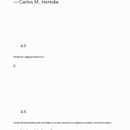
— Carlos M., Heredia
4.5
¡Pedí un nuevo
Play 5
ayer, llegó hoy!
c
4.5
Compre un Edredón para el cuarto de mi hija y estoy muy satisfecho, La calidad es excelente y el diseño moderno.