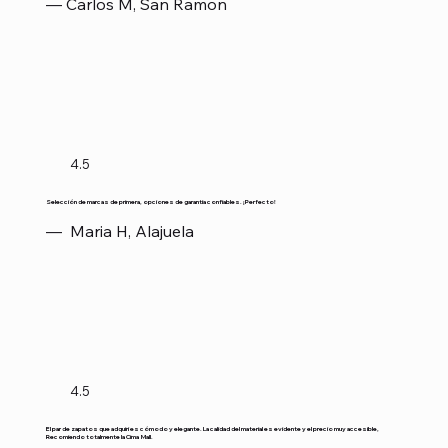
— Carlos M, San Ramon
4.5
Selección de marcas de primera, opciones de garantía confiables. ¡Perfecto!
— Maria H, Alajuela
4.5
El par de zapatos que adquirí es cómodo y elegante. La calidad del material es evidente y el precio muy accesible,
Recomiendo totalmente la Cima Mall.